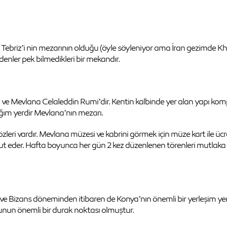
 Tebriz’i nin mezarının olduğu (öyle söyleniyor ama İran gezimde K
 edenler pek bilmedikleri bir mekandır.
i ve Mevlana Celaleddin Rumi’dir. Kentin kalbinde yer alan yapı kom
ğım yerdir Mevlana’nın mezarı.
i vardır. Mevlana müzesi ve kabrini görmek için müze kart ile ücretsi
t eder. Hafta boyunca her gün 2 kez düzenlenen törenleri mutlaka izl
e Bizans döneminden itibaren de Konya’nın önemli bir yerleşim yeri v
unun önemli bir durak noktası olmuştur.