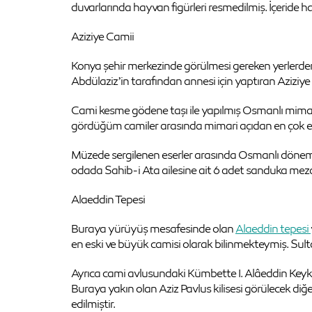
duvarlarında hayvan figürleri resmedilmiş. İçeride 
Aziziye Camii
Konya şehir merkezinde görülmesi gereken yerlerden b
Abdülaziz’in tarafından annesi için yaptıran Aziziy
Cami kesme gödene taşı ile yapılmış Osmanlı mimari
gördüğüm camiler arasında mimari açıdan en çok etki
Müzede sergilenen eserler arasında Osmanlı dönemine ai
odada Sahib-i Ata ailesine ait 6 adet sanduka mez
Alaeddin Tepesi
Buraya yürüyüş mesafesinde olan
Alaeddin tepesi
en eski ve büyük camisi olarak bilinmekteymiş. Sult
Ayrıca cami avlusundaki Kümbette I. Alâeddin Keykub
Buraya yakın olan Aziz Pavlus kilisesi görülecek diğer
edilmiştir.