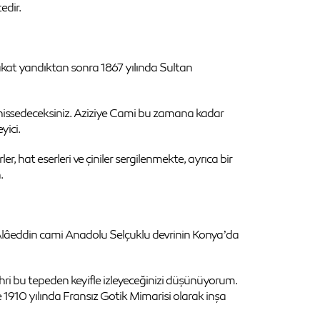
edir.
fakat yandıktan sonra 1867 yılında Sultan
 hissedeceksiniz. Aziziye Cami bu zamana kadar
yici.
, hat eserleri ve çiniler sergilenmekte, ayrıca bir
.
n Alâeddin cami Anadolu Selçuklu devrinin Konya’da
hri bu tepeden keyifle izleyeceğinizi düşünüyorum.
se 1910 yılında Fransız Gotik Mimarisi olarak inşa