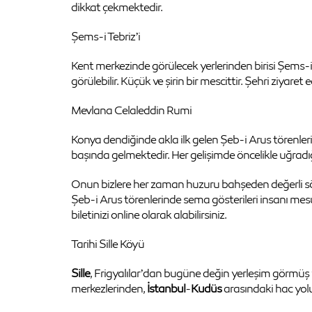
dikkat çekmektedir.
Şems-i Tebriz’i
Kent merkezinde görülecek yerlerinden birisi Şems-i
görülebilir. Küçük ve şirin bir mescittir. Şehri ziyaret
Mevlana Celaleddin Rumi
Konya dendiğinde akla ilk gelen Şeb-i Arus törenler
başında gelmektedir. Her gelişimde öncelikle uğradı
Onun bizlere her zaman huzuru bahşeden değerli sözler
Şeb-i Arus törenlerinde sema gösterileri insanı mesu
biletinizi online olarak alabilirsiniz.
Tarihi Sille Köyü
Sille
, Frigyalılar’dan bugüne değin yerleşim görmüş v
merkezlerinden,
İstanbul
-
Kudüs
arasındaki hac yol