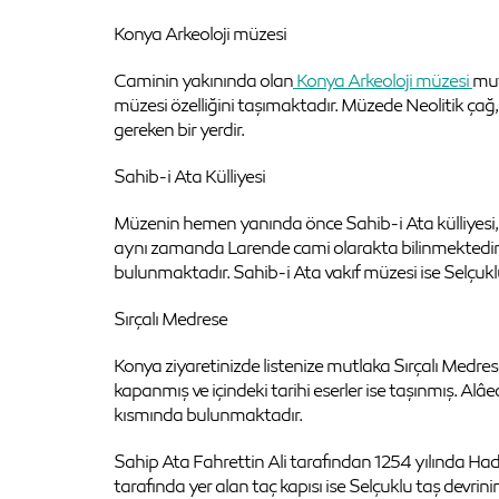
Konya Arkeoloji müzesi
Caminin yakınında olan
Konya Arkeoloji müzesi
mut
müzesi özelliğini taşımaktadır. Müzede Neolitik çağ
gereken bir yerdir.
Sahib-i Ata Külliyesi
Müzenin hemen yanında önce Sahib-i Ata külliyesi, ca
aynı zamanda Larende cami olarakta bilinmektedir. 
bulunmaktadır. Sahib-i Ata vakıf müzesi ise Selçuk
Sırçalı Medrese
Konya ziyaretinizde listenize mutlaka Sırçalı Medres
kapanmış ve içindeki tarihi eserler ise taşınmış. Al
kısmında bulunmaktadır.
Sahip Ata Fahrettin Ali tarafından 1254 yılında Ha
tarafında yer alan taç kapısı ise Selçuklu taş devrinin