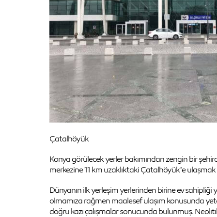
Çatalhöyük
Konya görülecek yerler bakımından zengin bir şehird
merkezine 11 km uzaklıktaki Çatalhöyük’e ulaşmak bi
Dünyanın ilk yerleşim yerlerinden birine ev sahipliği
olmamıza rağmen maalesef ulaşım konusunda yetersizl
doğru kazı çalışmalar sonucunda bulunmuş. Neolitik ken