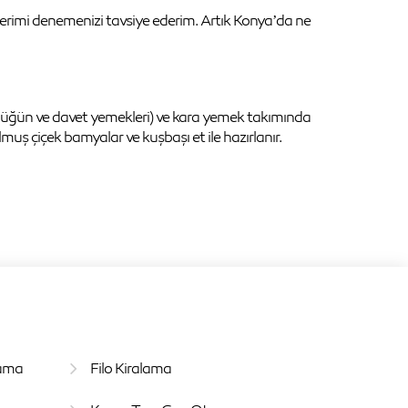
erimi denemenizi tavsiye ederim. Artık Konya’da ne
düğün ve davet yemekleri) ve kara yemek takımında
lmuş çiçek bamyalar ve kuşbaşı et ile hazırlanır.
lama
Filo Kiralama