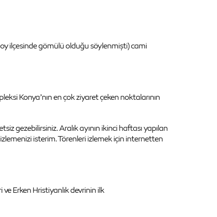
hoy ilçesinde gömülü olduğu söylenmişti) cami
pleksi Konya’nın en çok ziyaret çeken noktalarının
z gezebilirsiniz. Aralık ayının ikinci haftası yapılan
emenizi isterim. Törenleri izlemek için internetten
e Erken Hristiyanlık devrinin ilk