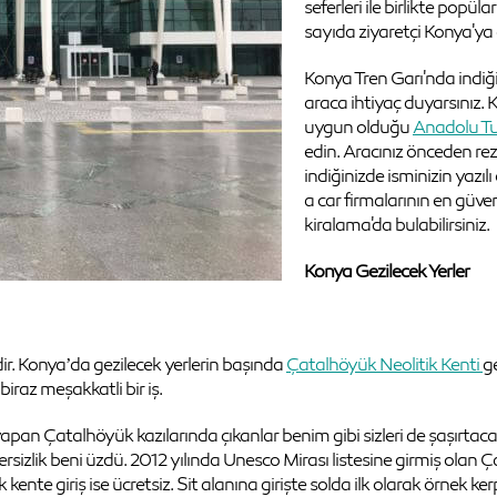
seferleri ile birlikte popül
sayıda ziyaretçi Konya'ya 
Konya Tren Garı'nda indiği
araca ihtiyaç duyarsınız. 
uygun olduğu
Anadolu Tu
edin. Aracınız önceden re
indiğinizde isminizin yazılı
a car firmalarının en güven
kiralama'da bulabilirsiniz.
Konya Gezilecek Yerler
ir. Konya’da gezilecek yerlerin başında
Çatalhöyük Neolitik Kenti
ge
raz meşakkatli bir iş.
 yapan Çatalhöyük kazılarında çıkanlar benim gibi sizleri de şaşırtaca
ik beni üzdü. 2012 yılında Unesco Mirası listesine girmiş olan Çat
te giriş ise ücretsiz. Sit alanına girişte solda ilk olarak örnek kerp