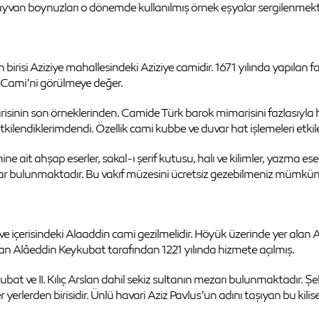
hayvan boynuzları o dönemde kullanılmış örnek eşyalar sergilenmekt
irisi Aziziye mahallesindeki Aziziye camidir. 1671 yılında yapılan 
e Cami’ni görülmeye değer.
sinin son örneklerinden. Camide Türk barok mimarisini fazlasıyla
lendiklerimdendi. Özellik cami kubbe ve duvar hat işlemeleri etkile
t ahşap eserler, sakal-ı şerif kutusu, halı ve kilimler, yazma eserler
ar bulunmaktadır. Bu vakıf müzesini ücretsiz gezebilmeniz mümkün
ve içerisindeki Alaaddin cami gezilmelidir. Höyük üzerinde yer ala
an Alâeddin Keykubat tarafından 1221 yılında hizmete açılmış.
at ve II. Kılıç Arslan dahil sekiz sultanın mezarı bulunmaktadır. Şe
 yerlerden birisidir. Ünlü havari Aziz Pavlus’un adını taşıyan bu kili