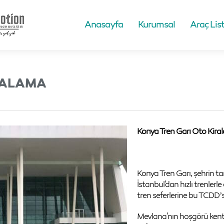
Anasayfa
Kurumsal
Araç List
RALAMA
Konya Tren Garı Oto Kira
Konya Tren Garı, şehrin t
İstanbul'dan hızlı trenlerle
tren seferlerine bu TCDD’s
Mevlana'nın hoşgörü kent