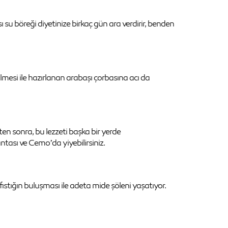
 su böreği diyetinize birkaç gün ara verdirir, benden
rilmesi ile hazırlanan arabaşı çorbasına acı da
n sonra, bu lezzeti başka bir yerde
ntası ve Cemo’da yiyebilirsiniz.
ıstığın buluşması ile adeta mide şöleni yaşatıyor.