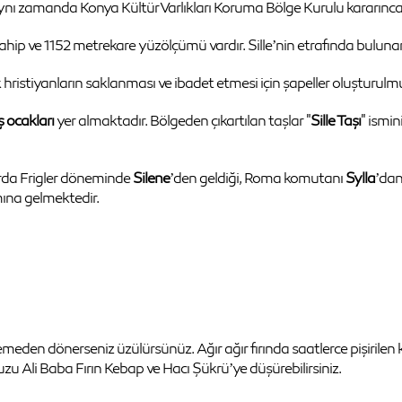
. Aynı zamanda Konya Kültür Varlıkları Koruma Bölge Kurulu kararınca
ahip ve 1152 metrekare yüzölçümü vardır. Sille’nin etrafında buluna
 hristiyanların saklanması ve ibadet etmesi için şapeller oluşturulm
ş ocakları
yer almaktadır. Bölgeden çıkartılan taşlar "
Sille Taşı
" ismi
alarda Frigler döneminde
Silene
’den geldiği, Roma komutanı
Sylla
’dan
ına gelmektedir.
eden dönerseniz üzülürsünüz. Ağır ağır fırında saatlerce pişirilen ku
nuzu Ali Baba Fırın Kebap ve Hacı Şükrü’ye düşürebilirsiniz.