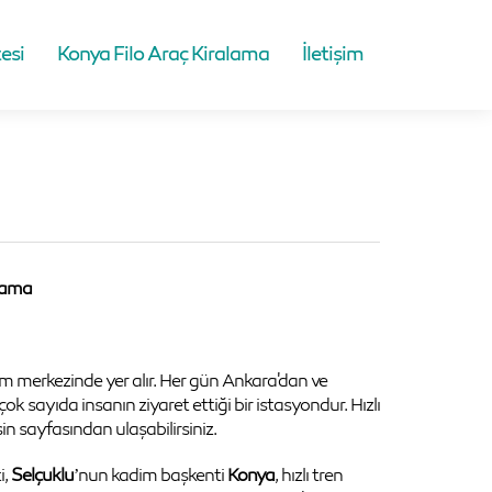
esi
Konya Filo Araç Kiralama
İletişim
lama
am merkezinde yer alır. Her gün Ankara'dan ve
 çok sayıda insanın ziyaret ettiği bir istasyondur. Hızlı
in sayfasından ulaşabilirsiniz.
i,
Selçuklu
’nun kadim başkenti
Konya
, hızlı tren