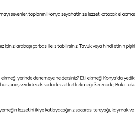
pmayı sevenler, toplanın! Konya seyahatinize lezzet katacak el açması
inizi arabaşı çorbası ile ısıtabilirsiniz. Tavuk veya hindi etinin pişi
kmeği yerinde denemeye ne dersiniz? Etli ekmeği Konya’da yedikte
ha sipariş verdirtecek kadar lezzetli etli ekmeği Serenade, Bolu Loka
emeğin lezzetini ikiye katlayacağınız sacarası tereyağı, kaymak ve f