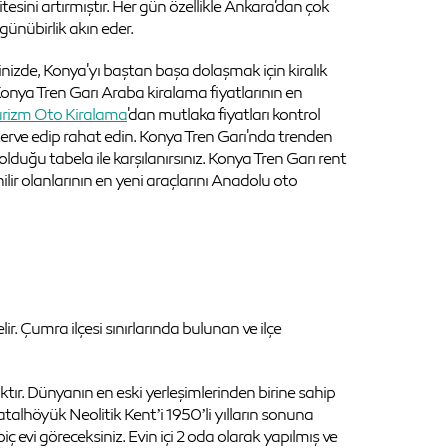
aritesini artırmıştır. Her gün özellikle Ankara'dan çok
günübirlik akın eder.
nizde, Konya'yı baştan başa dolaşmak için kiralık
Konya Tren Garı Araba kiralama fiyatlarının en
rizm Oto Kiralama
'dan mutlaka fiyatları kontrol
zerve edip rahat edin. Konya Tren Garı'nda trenden
 olduğu tabela ile karşılanırsınız. Konya Tren Garı rent
ilir olanlarının en yeni araçlarını Anadolu oto
lir. Çumra ilçesi sınırlarında bulunan ve ilçe
ktır. Dünyanın en eski yerleşimlerinden birine sahip
alhöyük Neolitik Kent’i 1950’li yılların sonuna
iç evi göreceksiniz. Evin içi 2 oda olarak yapılmış ve