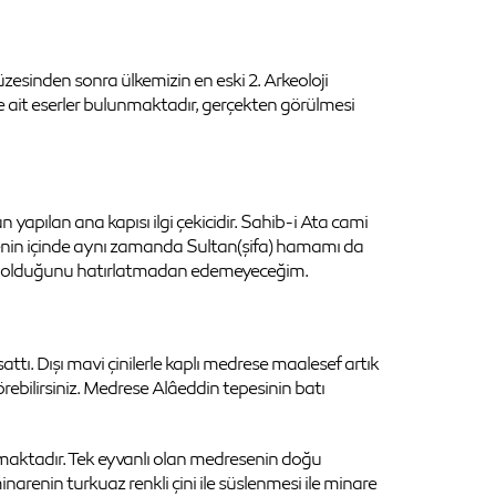
zesinden sonra ülkemizin en eski 2. Arkeoloji
e ait eserler bulunmaktadır, gerçekten görülmesi
yapılan ana kapısı ilgi çekicidir. Sahib-i Ata cami
iyenin içinde aynı zamanda Sultan(şifa) hamamı da
aplı olduğunu hatırlatmadan edemeyeceğim.
ttı. Dışı mavi çinilerle kaplı medrese maalesef artık
rebilirsiniz. Medrese Alâeddin tepesinin batı
lmaktadır. Tek eyvanlı olan medresenin doğu
minarenin turkuaz renkli çini ile süslenmesi ile minare