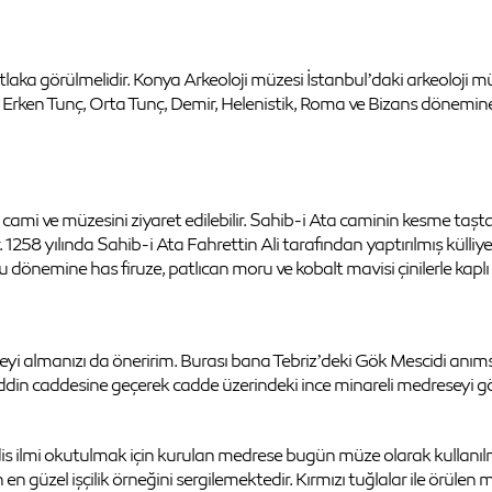
laka görülmelidir. Konya Arkeoloji müzesi İstanbul’daki arkeoloji mü
, Erken Tunç, Orta Tunç, Demir, Helenistik, Roma ve Bizans dönemin
mi ve müzesini ziyaret edilebilir. Sahib-i Ata caminin kesme taştan 
1258 yılında Sahib-i Ata Fahrettin Ali tarafından yaptırılmış küll
lu dönemine has firuze, patlıcan moru ve kobalt mavisi çinilerle k
eyi almanızı da öneririm. Burası bana Tebriz’deki Gök Mescidi anımsa
âeddin caddesine geçerek cadde üzerindeki ince minareli medreseyi gö
dis ilmi okutulmak için kurulan medrese bugün müze olarak kullanı
 en güzel işçilik örneğini sergilemektedir. Kırmızı tuğlalar ile örülen 