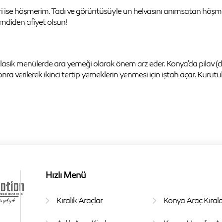
eri ise höşmerim. Tadı ve görüntüsüyle un helvasını anımsatan höşm
imdiden afiyet olsun!
asik menülerde ara yemeği olarak önem arz eder. Konya'da pilav (
nra verilerek ikinci tertip yemeklerin yenmesi için iştah açar. Kurutu
Hızlı Menü
Kiralık Araçlar
Konya Araç Kira