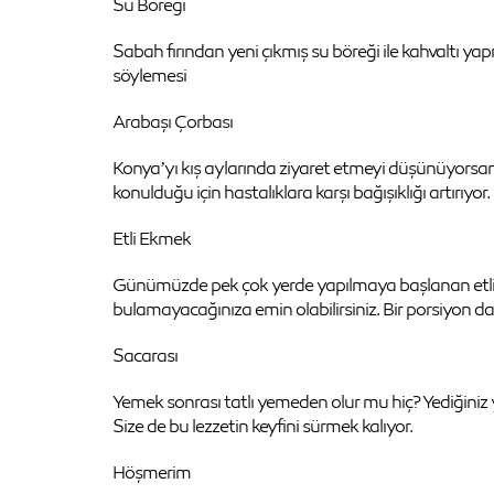
Su Böreği
Sabah fırından yeni çıkmış su böreği ile kahvaltı ya
söylemesi
Arabaşı Çorbası
Konya’yı kış aylarında ziyaret etmeyi düşünüyorsanız iç
konulduğu için hastalıklara karşı bağışıklığı artırıyor.
Etli Ekmek
Günümüzde pek çok yerde yapılmaya başlanan etli e
bulamayacağınıza emin olabilirsiniz. Bir porsiyon da
Sacarası
Yemek sonrası tatlı yemeden olur mu hiç? Yediğiniz y
Size de bu lezzetin keyfini sürmek kalıyor.
Höşmerim